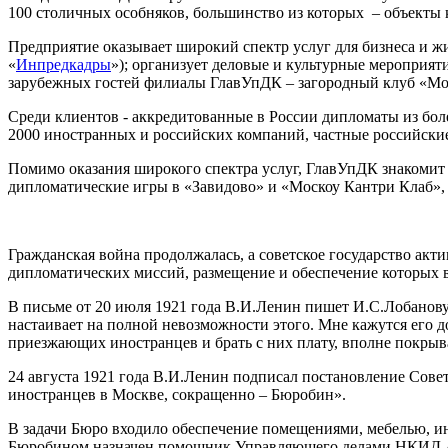
100 столичных особняков, большинство из которых – объекты 
Предприятие оказывает широкий спектр услуг для бизнеса и 
«
Инпредкадры
»); организует деловые и культурные мероприят
зарубежных гостей филиалы ГлавУпДК – загородный клуб «Мос
Среди клиентов - аккредитованные в России дипломаты из бо
2000 иностранных и российских компаний, частные российские
Помимо оказания широкого спектра услуг, ГлавУпДК знакомит 
дипломатические игры в «Завидово» и «Москоу Кантри Клаб», 
Гражданская война продолжалась, а советское государство ак
дипломатических миссий, размещение и обеспечение которых 
В письме от 20 июля 1921 года В.И.Ленин пишет И.С.Лобанов
настаивает на полной невозможности этого. Мне кажутся его д
приезжающих иностранцев и брать с них плату, вполне покр
24 августа 1921 года В.И.Ленин подписал постановление Сов
иностранцев в Москве, сокращенно – Бюробин».
В задачи Бюро входило обеспечение помещениями, мебелью, 
Бюробином назначен помощник Управляющего делами НКИД 