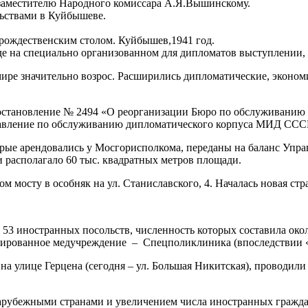
ире значительно возрос. Расширились дипломатические, эконом
остановление № 2494 «О реорганизации Бюро по обслуживанию
равление по обслуживанию дипломатического корпуса МИД ССС
торые арендовались у Мосгорисполкома, переданы на баланс Уп
и располагало 60 тыс. квадратных метров площади.
м мосту в особняк на ул. Станиславского, 4. Началась новая ст
 53 иностранных посольств, численность которых составила око
изированное медучреждение – Спецполиклиника (впоследствии 
 улице Герцена (сегодня – ул. Большая Никитская), проводили 
зарубежными странами и увеличением числа иностранных граж