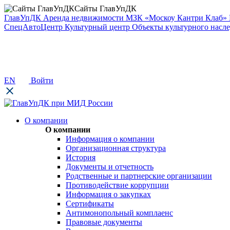
Сайты ГлавУпДК
ГлавУпДК
Аренда недвижимости
МЗК «Москоу Кантри Клаб»
СпецАвтоЦентр
Культурный центр
Объекты культурного насл
EN
Войти
О компании
О компании
Информация о компании
Организационная структура
История
Документы и отчетность
Родственные и партнерские организации
Противодействие коррупции
Информация о закупках
Сертификаты
Антимонопольный комплаенс
Правовые документы