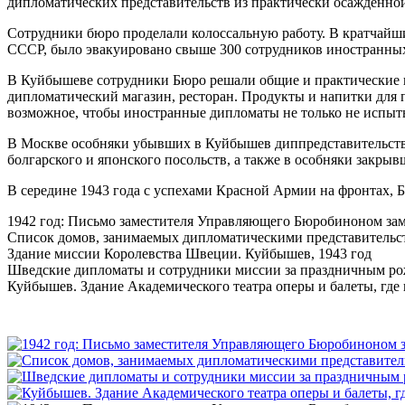
дипломатических представительств из практически осажденно
Сотрудники бюро проделали колоссальную работу. В кратчайш
СССР, было эвакуировано свыше 300 сотрудников иностранны
В Куйбышеве сотрудники Бюро решали общие и практические 
дипломатический магазин, ресторан. Продукты и напитки для 
возможное, чтобы иностранные дипломаты не только не испыты
В Москве особняки убывших в Куйбышев диппредставительств 
болгарского и японского посольств, а также в особняки закрыв
В середине 1943 года с успехами Красной Армии на фронтах,
1942 год: Письмо заместителя Управляющего Бюробиноном за
Список домов, занимаемых дипломатическими представительс
Здание миссии Королевства Швеции. Куйбышев, 1943 год
Шведские дипломаты и сотрудники миссии за праздничным ро
Куйбышев. Здание Академического театра оперы и балеты, гд