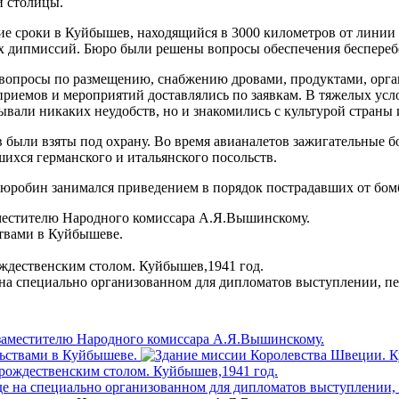
й столицы.
ие сроки в Куйбышев, находящийся в 3000 километров от линии
х дипмиссий. Бюро были решены вопросы обеспечения беспереб
вопросы по размещению, снабжению дровами, продуктами, орга
приемов и мероприятий доставлялись по заявкам. В тяжелых ус
вали никаких неудобств, но и знакомились с культурой страны
были взяты под охрану. Во время авианалетов зажигательные б
шихся германского и итальянского посольств.
 Бюробин занимался приведением в порядок пострадавших от бо
местителю Народного комиссара А.Я.Вышинскому.
твами в Куйбышеве.
ждественским столом. Куйбышев,1941 год.
е на специально организованном для дипломатов выступлении, 