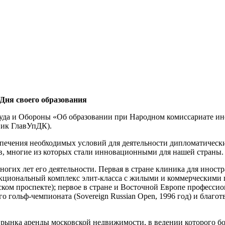
 Дня своего образования
Труда и Обороны «Об образовании при Народном комиссариате 
ник ГлавУпДК).
спечения необходимых условий для деятельности дипломатическ
ов, многие из которых стали инновационными для нашей страны
гих лет его деятельности. Первая в стране клиника для иностр
нкциональный комплекс элит-класса с жилыми и коммерческими
ом проспекте); первое в стране и Восточной Европе профессион
 гольф-чемпионата (Sovereign Russian Open, 1996 год) и благотв
нка аренды московской недвижимости, в ведении которого бол