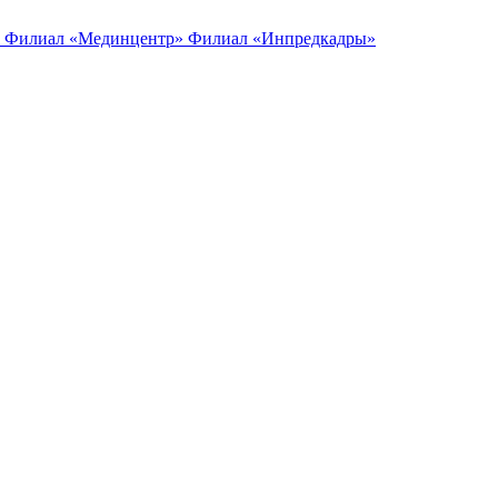
Филиал «Мединцентр»
Филиал «Инпредкадры»