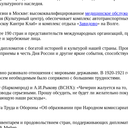
культурного наследия.
жизни в Москве: высококвалифицированное
медицинское обслуж
ия (Культурный центр), обеспечивает комплекс автотранспортны
коу Кантри Клаб» и комплекс отдыха «
Завидово
» на Волге.
лее 190 стран и представительств международных организаций,
 и зарубежные лица.
дипломатов с богатой историей и культурой нашей страны. Пров
приемы в честь Дня России и другие яркие события, способств
тивно развивало отношения с мировыми державами. В 1920-1921 
всем необходимым было сопряжено с большими трудностями.
у (Наркомпрод) и А.И.Рыкову (ВСНХ): «Чичерин жалуется на то
оводы серьезными. Прошу обсудить, не будет ли желательно поку
ывающую наши расходы».
ета Труда и Обороны «Об образовании при Народном комиссари
инвентарем и продовольствием стран, поддерживающих диплома
А.Мейер.