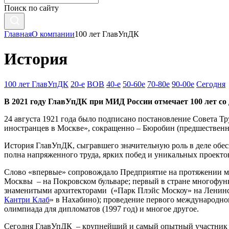
Поиск по сайту
Главная
О компании
100 лет ГлавУпДК
История
100 лет ГлавУпДК
20-е
ВОВ
40-е
50-60е
70-80е
90-00е
Сегодня
В 2021 году ГлавУпДК при МИД России отмечает 100 лет со
24 августа 1921 года было подписано постановление Совета 
иностранцев в Москве», сокращенно – Бюробин (предшествен
История ГлавУпДК, сыгравшего значительную роль в деле обе
полна напряженного труда, ярких побед и уникальных проект
Слово «впервые» сопровождало Предприятие на протяжении мно
Москвы – на Покровском бульваре; первый в стране многофу
знаменитыми архитекторами («Парк Плэйс Москоу» на Ленинск
Кантри Клаб
» в Нахабино); проведение первого международного
олимпиада для дипломатов (1997 год) и многое другое.
Сегодня ГлавУпДК – крупнейший и самый опытный участник ры