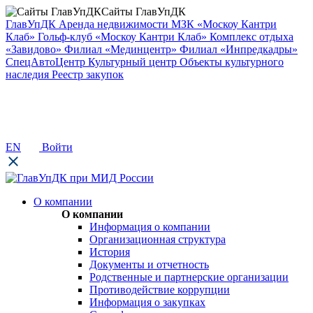
Сайты ГлавУпДК
ГлавУпДК
Аренда недвижимости
МЗК «Москоу Кантри
Клаб»
Гольф-клуб «Москоу Кантри Клаб»
Комплекс отдыха
«Завидово»
Филиал «Мединцентр»
Филиал «Инпредкадры»
СпецАвтоЦентр
Культурный центр
Объекты культурного
наследия
Реестр закупок
EN
Войти
О компании
О компании
Информация о компании
Организационная структура
История
Документы и отчетность
Родственные и партнерские организации
Противодействие коррупции
Информация о закупках