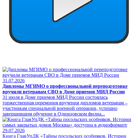
31.07.2026
Дипломы МГИМО о профессиональной переподготовке
вручили ветеранам СВО в Доме приемов МИД России
31 июля в Доме приемов МИД России состоялась
торжественная церемония вручения дипломов ветеранам –
участникам специальной военной операции, успешно
завершившим обучение в Одинцовском филиа...
29.07.2026
Книга ГлавУпДК «Тайны посольских особняков. Истории