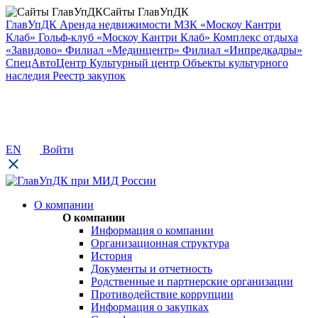
Сайты ГлавУпДК
ГлавУпДК
Аренда недвижимости
МЗК «Москоу Кантри
Клаб»
Гольф-клуб «Москоу Кантри Клаб»
Комплекс отдыха
«Завидово»
Филиал «Мединцентр»
Филиал «Инпредкадры»
СпецАвтоЦентр
Культурный центр
Объекты культурного
наследия
Реестр закупок
EN
Войти
О компании
О компании
Информация о компании
Организационная структура
История
Документы и отчетность
Родственные и партнерские организации
Противодействие коррупции
Информация о закупках