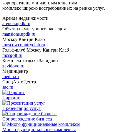
корпоративным и частным клиентам
комплекс широко востребованных на рынке услуг.
Аренда недвижимости
arenda.updk.ru
Объекты культурного наследия
mansions.updk.ru
Москоу Кантри Клаб
moscowcountryclub.ru
Гольф-клуб Москоу Кантри Клаб
mccgolf.ru
Комплекс отдыха Завидово
zavidovo.ru
Мединцентр
medin.ru
СпецАвтоЦентр
sac.ru
Паркинг
Презентация услуг
Сопровождение бизнеса
Много-функциональные комплексы