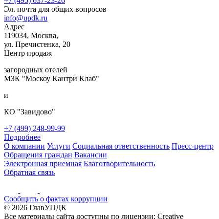
+7 (495) 637-23-26
Эл. почта для общих вопросов
info@updk.ru
Адрес
119034, Москва,
ул. Пречистенка, 20
Центр продаж
загородных отелей
МЗК "Москоу Кантри Клаб"
и
КО "Завидово"
+7 (499) 248-99-99
Подробнее
О компании
Услуги
Социальная ответственность
Пресс-центр
Обращения граждан
Вакансии
Электронная приемная
Благотворительность
Обратная связь
Сообщить о фактах коррупции
© 2026 ГлавУПДК
Все материалы сайта доступны по лицензии: Creative