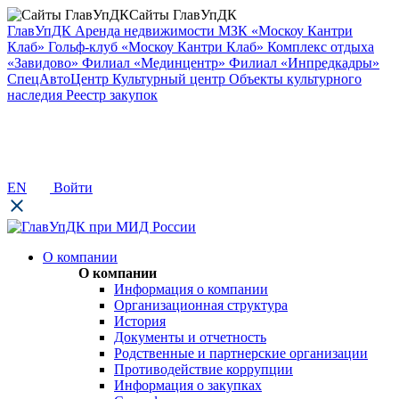
Сайты ГлавУпДК
ГлавУпДК
Аренда недвижимости
МЗК «Москоу Кантри
Клаб»
Гольф-клуб «Москоу Кантри Клаб»
Комплекс отдыха
«Завидово»
Филиал «Мединцентр»
Филиал «Инпредкадры»
СпецАвтоЦентр
Культурный центр
Объекты культурного
наследия
Реестр закупок
EN
Войти
О компании
О компании
Информация о компании
Организационная структура
История
Документы и отчетность
Родственные и партнерские организации
Противодействие коррупции
Информация о закупках