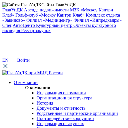
Сайты ГлавУпДК
ГлавУпДК
Аренда недвижимости
МЗК «Москоу Кантри
Клаб»
Гольф-клуб «Москоу Кантри Клаб»
Комплекс отдыха
«Завидово»
Филиал «Мединцентр»
Филиал «Инпредкадры»
СпецАвтоЦентр
Культурный центр
Объекты культурного
наследия
Реестр закупок
EN
Войти
О компании
О компании
Информация о компании
Организационная структура
История
Документы и отчетность
Родственные и партнерские организации
Противодействие коррупции
Информация о закупках