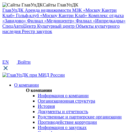
Сайты ГлавУпДК
ГлавУпДК
Аренда недвижимости
МЗК «Москоу Кантри
Клаб»
Гольф-клуб «Москоу Кантри Клаб»
Комплекс отдыха
«Завидово»
Филиал «Мединцентр»
Филиал «Инпредкадры»
СпецАвтоЦентр
Культурный центр
Объекты культурного
наследия
Реестр закупок
EN
Войти
О компании
О компании
Информация о компании
Организационная структура
История
Документы и отчетность
Родственные и партнерские организации
Противодействие коррупции
Информация о закупках