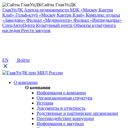
Сайты ГлавУпДК
ГлавУпДК
Аренда недвижимости
МЗК «Москоу Кантри
Клаб»
Гольф-клуб «Москоу Кантри Клаб»
Комплекс отдыха
«Завидово»
Филиал «Мединцентр»
Филиал «Инпредкадры»
СпецАвтоЦентр
Культурный центр
Объекты культурного
наследия
Реестр закупок
EN
Войти
О компании
О компании
Информация о компании
Организационная структура
История
Документы и отчетность
Родственные и партнерские организации
Противодействие коррупции
Информация о закупках