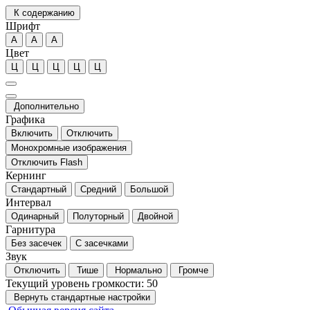
К содержанию
Шрифт
А
А
А
Цвет
Ц
Ц
Ц
Ц
Ц
Дополнительно
Графика
Включить
Отключить
Монохромные изображения
Отключить Flash
Кернинг
Стандартный
Средний
Большой
Интервал
Одинарный
Полуторный
Двойной
Гарнитура
Без засечек
С засечками
Звук
Отключить
Тише
Нормально
Громче
Текущий уровень громкости:
50
Вернуть стандартные настройки