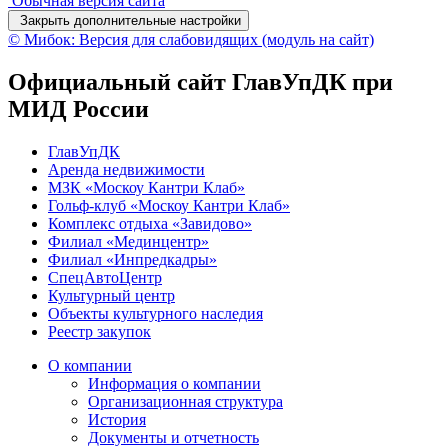
Обычная версия сайта
Закрыть дополнительные настройки
© Мибок: Версия для слабовидящих (модуль на сайт)
Официальный сайт ГлавУпДК при
МИД России
ГлавУпДК
Аренда недвижимости
МЗК «Москоу Кантри Клаб»
Гольф-клуб «Москоу Кантри Клаб»
Комплекс отдыха «Завидово»
Филиал «Мединцентр»
Филиал «Инпредкадры»
СпецАвтоЦентр
Культурный центр
Объекты культурного наследия
Реестр закупок
О компании
Информация о компании
Организационная структура
История
Документы и отчетность