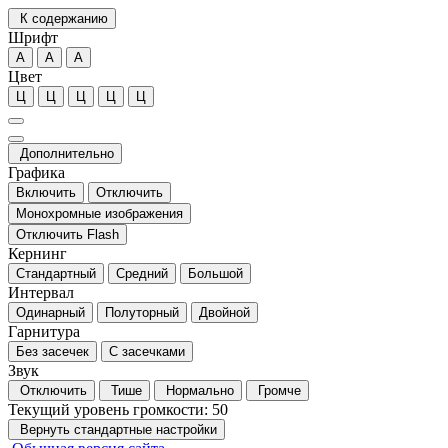
К содержанию
Шрифт
А
А
А
Цвет
Ц
Ц
Ц
Ц
Ц
Дополнительно
Графика
Включить
Отключить
Монохромные изображения
Отключить Flash
Кернинг
Стандартный
Средний
Большой
Интервал
Одинарный
Полуторный
Двойной
Гарнитура
Без засечек
С засечками
Звук
Отключить
Тише
Нормально
Громче
Текущий уровень громкости:
50
Вернуть стандартные настройки