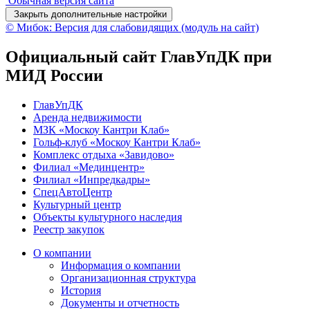
Обычная версия сайта
Закрыть дополнительные настройки
© Мибок: Версия для слабовидящих (модуль на сайт)
Официальный сайт ГлавУпДК при
МИД России
ГлавУпДК
Аренда недвижимости
МЗК «Москоу Кантри Клаб»
Гольф-клуб «Москоу Кантри Клаб»
Комплекс отдыха «Завидово»
Филиал «Мединцентр»
Филиал «Инпредкадры»
СпецАвтоЦентр
Культурный центр
Объекты культурного наследия
Реестр закупок
О компании
Информация о компании
Организационная структура
История
Документы и отчетность