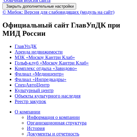
Обычная версия сайта
Закрыть дополнительные настройки
© Мибок: Версия для слабовидящих (модуль на сайт)
Официальный сайт ГлавУпДК при
МИД России
ГлавУпДК
Аренда недвижимости
МЗК «Москоу Кантри Клаб»
Гольф-клуб «Москоу Кантри Клаб»
Комплекс отдыха «Завидово»
Филиал «Мединцентр»
Филиал «Инпредкадры»
СпецАвтоЦентр
Культурный центр
Объекты культурного наследия
Реестр закупок
О компании
Информация о компании
Организационная структура
История
Документы и отчетность