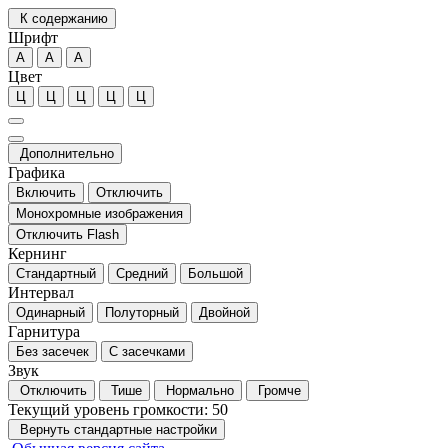
К содержанию
Шрифт
А
А
А
Цвет
Ц
Ц
Ц
Ц
Ц
Дополнительно
Графика
Включить
Отключить
Монохромные изображения
Отключить Flash
Кернинг
Стандартный
Средний
Большой
Интервал
Одинарный
Полуторный
Двойной
Гарнитура
Без засечек
С засечками
Звук
Отключить
Тише
Нормально
Громче
Текущий уровень громкости:
50
Вернуть стандартные настройки