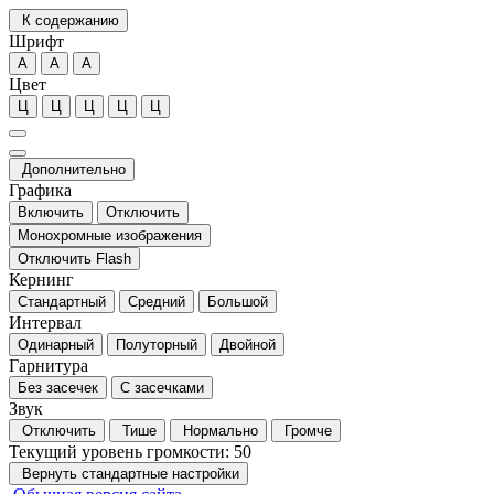
К содержанию
Шрифт
А
А
А
Цвет
Ц
Ц
Ц
Ц
Ц
Дополнительно
Графика
Включить
Отключить
Монохромные изображения
Отключить Flash
Кернинг
Стандартный
Средний
Большой
Интервал
Одинарный
Полуторный
Двойной
Гарнитура
Без засечек
С засечками
Звук
Отключить
Тише
Нормально
Громче
Текущий уровень громкости:
50
Вернуть стандартные настройки