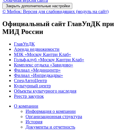
Обычная версия сайта
Закрыть дополнительные настройки
© Мибок: Версия для слабовидящих (модуль на сайт)
Официальный сайт ГлавУпДК при
МИД России
ГлавУпДК
Аренда недвижимости
МЗК «Москоу Кантри Клаб»
Гольф-клуб «Москоу Кантри Клаб»
Комплекс отдыха «Завидово»
Филиал «Мединцентр»
Филиал «Инпредкадры»
СпецАвтоЦентр
Культурный центр
Объекты культурного наследия
Реестр закупок
О компании
Информация о компании
Организационная структура
История
Документы и отчетность