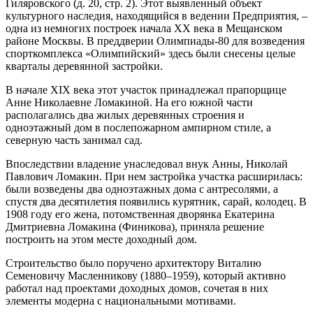
Гиляровского (д. 20, стр. 2). Этот выявленный объект
культурного наследия, находящийся в ведении Предприятия, –
одна из немногих построек начала XX века в Мещанском
районе Москвы. В преддверии Олимпиады-80 для возведения
спорткомплекса «Олимпийский» здесь были снесены целые
кварталы деревянной застройки.
В начале XIX века этот участок принадлежал прапорщице
Анне Николаевне Ломакиной. На его южной части
располагались два жилых деревянных строения и
одноэтажный дом в послепожарном ампирном стиле, а
северную часть занимал сад.
Впоследствии владение унаследовал внук Анны, Николай
Павлович Ломакин. При нем застройка участка расширилась:
были возведены два одноэтажных дома с антресолями, а
спустя два десятилетия появились курятник, сарай, колодец. В
1908 году его жена, потомственная дворянка Екатерина
Дмитриевна Ломакина (Финикова), приняла решение
построить на этом месте доходный дом.
Строительство было поручено архитектору Виталию
Семеновичу Масленникову (1880–1959), который активно
работал над проектами доходных домов, сочетая в них
элементы модерна с национальными мотивами.