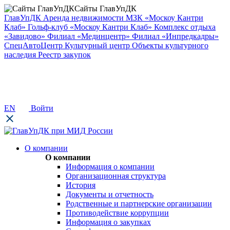
Сайты ГлавУпДК
ГлавУпДК
Аренда недвижимости
МЗК «Москоу Кантри
Клаб»
Гольф-клуб «Москоу Кантри Клаб»
Комплекс отдыха
«Завидово»
Филиал «Мединцентр»
Филиал «Инпредкадры»
СпецАвтоЦентр
Культурный центр
Объекты культурного
наследия
Реестр закупок
EN
Войти
О компании
О компании
Информация о компании
Организационная структура
История
Документы и отчетность
Родственные и партнерские организации
Противодействие коррупции
Информация о закупках