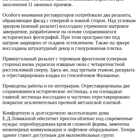
заполнения 11 оконных проемов.
Особого внимания реставраторов потребовали два ризалита,
обрамляющие фасад с северной и южной сторон. Над угловым
эркером (южный ризалит) воссоздано утраченное шатровое
завершение, разработанное на основе сохранившихся
исторических фотографий. При этом пространство под
шатром защищено от осадков остеклением. Также на эркере
воссозданы штукатурный декор и глазурованная плитка.
Прямоугольный ризалит с теремным фронтоном (северная
сторона) вновь украсили изящные окна с четырехчастной
расстекловкой сверху. Здесь же, над третьим этажом, раскрыта
и отреставрирована кладка из стеклоблоков Фальконье.
Проведены работы и по интерьерам. Отреставрированы две
сохранившиеся исторические лестницы, а на площадках
главной лестницы воссоздано и частично отреставрировано
покрытие исключительно прочной метлахской плиткой.
Комфортную и долгосрочную эксплуатацию дома
Е.Д.Ломакиной обеспечит приспособление под современные
нужды: переоборудована кровля сложной формы, заменены
инженерные коммуникации и лифтовое оборудование. Теперь
здание станет доступным для маломобильных групп