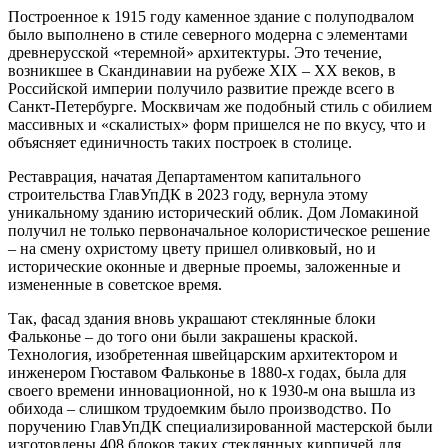
Построенное к 1915 году каменное здание с полуподвалом
было выполнено в стиле северного модерна с элементами
древнерусской «теремной» архитектуры. Это течение,
возникшее в Скандинавии на рубеже XIX – XX веков, в
Российской империи получило развитие прежде всего в
Санкт-Петербурге. Москвичам же подобный стиль с обилием
массивных и «скалистых» форм пришелся не по вкусу, что и
объясняет единичность таких построек в столице.
Реставрация, начатая Департаментом капитального
строительства ГлавУпДК в 2023 году, вернула этому
уникальному зданию исторический облик. Дом Ломакиной
получил не только первоначальное колористическое решение
– на смену охристому цвету пришел оливковый, но и
исторические оконные и дверные проемы, заложенные и
измененные в советское время.
Так, фасад здания вновь украшают стеклянные блоки
Фальконье – до того они были закрашены краской.
Технология, изобретенная швейцарским архитектором и
инженером Гюставом Фальконье в 1880-х годах, была для
своего времени инновационной, но к 1930-м она вышла из
обихода – слишком трудоемким было производство. По
поручению ГлавУпДК специализированной мастерской были
изготовлены 408 блоков таких стеклянных кирпичей для