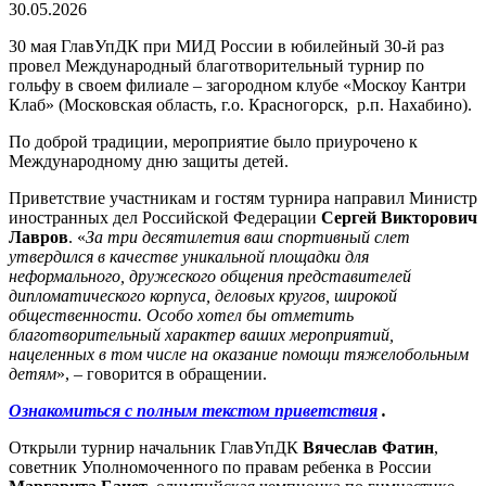
30.05.2026
30 мая ГлавУпДК при МИД России в юбилейный 30-й раз
провел Международный благотворительный турнир по
гольфу в своем филиале – загородном клубе «Москоу Кантри
Клаб» (Московская область, г.о. Красногорск, р.п. Нахабино).
По доброй традиции, мероприятие было приурочено к
Международному дню защиты детей.
Приветствие участникам и гостям турнира направил Министр
иностранных дел Российской Федерации
Сергей Викторович
Лавров
. «
За три десятилетия ваш спортивный слет
утвердился в качестве уникальной площадки для
неформального, дружеского общения представителей
дипломатического корпуса, деловых кругов, широкой
общественности. Особо хотел бы отметить
благотворительный характер ваших мероприятий,
нацеленных в том числе на оказание помощи тяжелобольным
детям
», – говорится в обращении.
Ознакомиться с полным текстом приветствия
.
Открыли турнир начальник ГлавУпДК
Вячеслав Фатин
,
советник Уполномоченного по правам ребенка в России