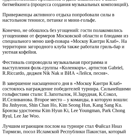
битмейкинга (процесса создания музыкальных композиций).
Приверженцы активного отдыха попробовали силы в
настольном теннисе, петанке и мини-гольфе.
Конечно, не обошлось без угощений: гости полакомились
угощениями от фермеров Московской области и блюдами из
специального меню шеф-повара «Москоу Кантри Клаб». На
территории загородного клуба также работали гриль-бар и
уютная кофейня.
Фестиваль сопроводила музыкальная программа и
выступления фолк-группы «Коленкоръ», артистов Gabriel,
R.Ricсardo, диджея Nik Nak и ВИА «Лейся, песня».
В завершение насыщенного дня в «Москоу Кантри Клаб»
состоялось награждение победителей турнира. Сильнейшими
гольфистами стали: Е.Запотылок, Н.Зарудная, К.Сокол,
И.Селиванова. Второе место – у команды, в которую вошли:
Bu Jinhyeon, Shin Chan Ho, Kim Seong Hun, Kang Sang Ku.
Бронзы удостоены Kim Hyun Ki, Lee Youngman, Park Chong
Ryul, Lee Jae Woo.
Лучшим играющим послом на турнире стал Файсал Ниаз
Тирмизи, посол Исламской Республики Пакистан, который