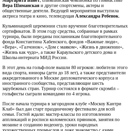
Маргарита Банет
, олимпийская чемпионка по гимнастике
Вера Шиманская
и другие спортсмены, актеры и
общественные деятели. Ведущей мероприятия выступила
актриса театра и кино, телеведущая
Александра Ребенок
.
Кульминацией церемонии стало вручение благотворительных
сертификатов. В этом году средства, собранные в рамках
турнира, были переданы посланникам благотворительного
фонда Константина Хабенского, фондов «Важные люди»,
«Вера», «Галчонок», «Дом с маяком», «Жизнь в движении»,
«Жизнь как чудо», а также Караульского детского дома и
Школы-интерната МИД России.
В этот день на гольф-поле вышли 80 игроков: любители этого
вида спорта, юниоры (дети до 18 лет), а также представители
аккредитованного в Москве дипломатического корпуса и
иностранного сообщества, представляющие шесть
зарубежных стран. Турнир состоялся в формате скрэмбл –
гольфисты сыграли командами по 4 игрока.
После начала турнира в загородном клубе «Москоу Кантри
Клаб» был дан старт праздничному фестивалю для всей
семьи. Гостей ждали: мастер-классы по изготовлению
аппликаций и росписи коломенских пряников, занятия по
мозаике и созданию видеоигр, уроки народных
художественных промыслов и даже знакомство с азами