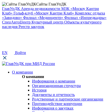
Сайты ГлавУпДК
ГлавУпДК
Аренда недвижимости
МЗК «Москоу Кантри
Клаб»
Гольф-клуб «Москоу Кантри Клаб»
Комплекс отдыха
«Завидово»
Филиал «Мединцентр»
Филиал «Инпредкадры»
СпецАвтоЦентр
Культурный центр
Объекты культурного
наследия
Реестр закупок
EN
Войти
О компании
О компании
Информация о компании
Организационная структура
История
Документы и отчетность
Родственные и партнерские организации
Противодействие коррупции
Информация о закупках