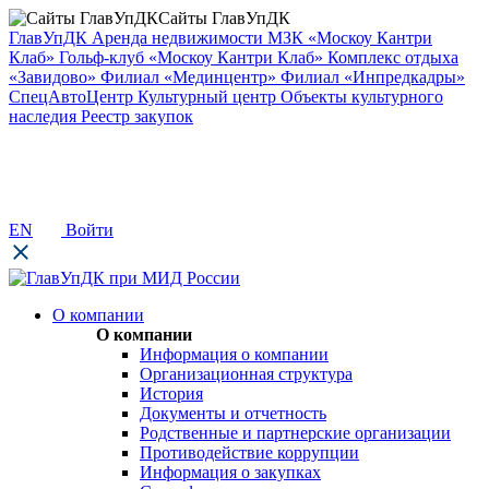
Сайты ГлавУпДК
ГлавУпДК
Аренда недвижимости
МЗК «Москоу Кантри
Клаб»
Гольф-клуб «Москоу Кантри Клаб»
Комплекс отдыха
«Завидово»
Филиал «Мединцентр»
Филиал «Инпредкадры»
СпецАвтоЦентр
Культурный центр
Объекты культурного
наследия
Реестр закупок
EN
Войти
О компании
О компании
Информация о компании
Организационная структура
История
Документы и отчетность
Родственные и партнерские организации
Противодействие коррупции
Информация о закупках