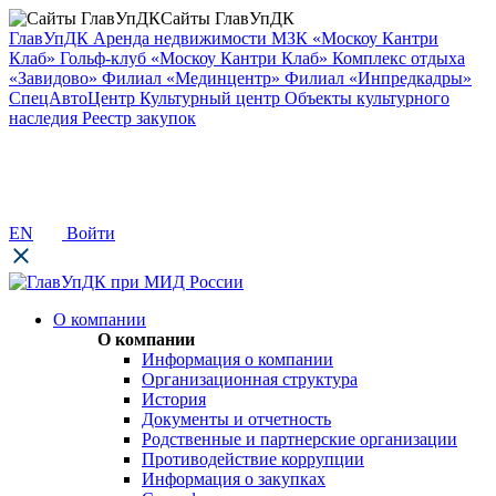
Сайты ГлавУпДК
ГлавУпДК
Аренда недвижимости
МЗК «Москоу Кантри
Клаб»
Гольф-клуб «Москоу Кантри Клаб»
Комплекс отдыха
«Завидово»
Филиал «Мединцентр»
Филиал «Инпредкадры»
СпецАвтоЦентр
Культурный центр
Объекты культурного
наследия
Реестр закупок
EN
Войти
О компании
О компании
Информация о компании
Организационная структура
История
Документы и отчетность
Родственные и партнерские организации
Противодействие коррупции
Информация о закупках