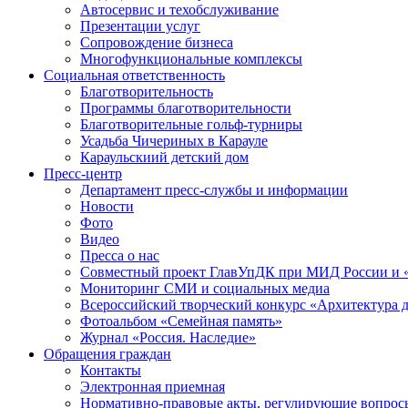
Автосервис и техобслуживание
Презентации услуг
Сопровождение бизнеса
Многофункциональные комплексы
Социальная ответственность
Благотворительность
Программы благотворительности
Благотворительные гольф-турниры
Усадьба Чичериных в Карауле
Караульскиий детский дом
Пресс-центр
Департамент пресс-службы и информации
Новости
Фото
Видео
Пресса о нас
Совместный проект ГлавУпДК при МИД России и «
Мониторинг СМИ и социальных медиа
Всероссийский творческий конкурс «Архитектура 
Фотоальбом «Семейная память»
Журнал «Россия. Наследие»
Обращения граждан
Контакты
Электронная приемная
Нормативно-правовые акты, регулирующие вопрос