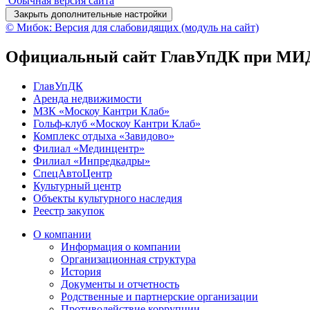
Обычная версия сайта
Закрыть дополнительные настройки
© Мибок: Версия для слабовидящих (модуль на сайт)
Официальный сайт ГлавУпДК при МИД
ГлавУпДК
Аренда недвижимости
МЗК «Москоу Кантри Клаб»
Гольф-клуб «Москоу Кантри Клаб»
Комплекс отдыха «Завидово»
Филиал «Мединцентр»
Филиал «Инпредкадры»
СпецАвтоЦентр
Культурный центр
Объекты культурного наследия
Реестр закупок
О компании
Информация о компании
Организационная структура
История
Документы и отчетность
Родственные и партнерские организации
Противодействие коррупции