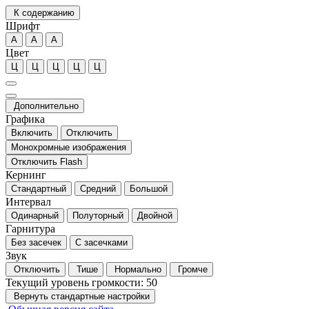
К содержанию
Шрифт
А
А
А
Цвет
Ц
Ц
Ц
Ц
Ц
Дополнительно
Графика
Включить
Отключить
Монохромные изображения
Отключить Flash
Кернинг
Стандартный
Средний
Большой
Интервал
Одинарный
Полуторный
Двойной
Гарнитура
Без засечек
С засечками
Звук
Отключить
Тише
Нормально
Громче
Текущий уровень громкости:
50
Вернуть стандартные настройки