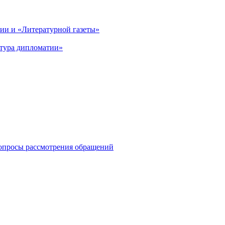
и и «Литературной газеты»
ктура дипломатии»
опросы рассмотрения обращений