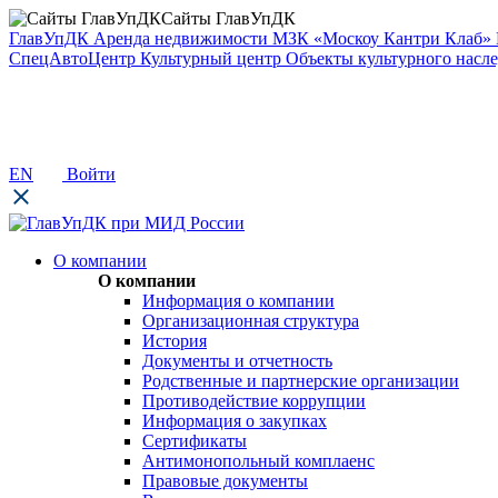
Сайты ГлавУпДК
ГлавУпДК
Аренда недвижимости
МЗК «Москоу Кантри Клаб»
СпецАвтоЦентр
Культурный центр
Объекты культурного насл
EN
Войти
О компании
О компании
Информация о компании
Организационная структура
История
Документы и отчетность
Родственные и партнерские организации
Противодействие коррупции
Информация о закупках
Сертификаты
Антимонопольный комплаенс
Правовые документы